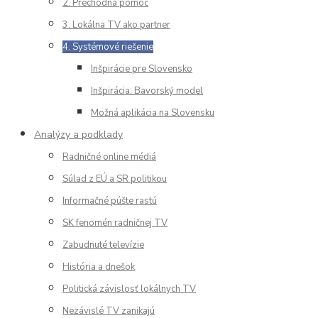
2. Prechodná pomoc
3. Lokálna TV ako partner
4. Systémové riešenie
Inšpirácie pre Slovensko
Inšpirácia: Bavorský model
Možná aplikácia na Slovensku
Analýzy a podklady
Radničné online médiá
Súlad z EÚ a SR politikou
Informačné púšte rastú
SK fenomén radničnej TV
Zabudnuté televízie
História a dnešok
Politická závislosť lokálnych TV
Nezávislé TV zanikajú