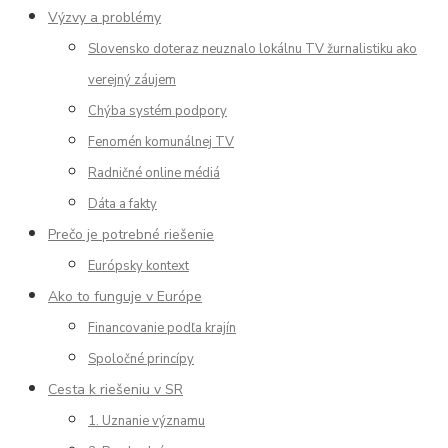
Výzvy a problémy
Slovensko doteraz neuznalo lokálnu TV žurnalistiku ako
verejný záujem
Chýba systém podpory
Fenomén komunálnej TV
Radničné online médiá
Dáta a fakty
Prečo je potrebné riešenie
Európsky kontext
Ako to funguje v Európe
Financovanie podľa krajín
Spoločné princípy
Cesta k riešeniu v SR
1. Uznanie významu