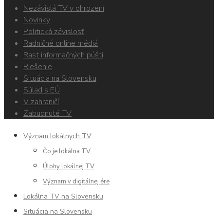
Nezávislá TV v ohrození
Novinky
Politická závislosť
Radničné online médiá
Rast informačných púšti
Riešenie
Situácia na Slovensku
Súlad s EÚ
V zahraničí
Zabudnuté TV
Význam lokálnych TV
Čo je lokálna TV
Úlohy lokálnej TV
Význam v digitálnej ére
Lokálna TV na Slovensku
Situácia na Slovensku