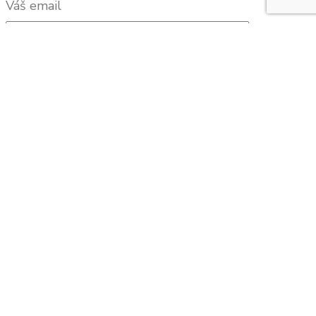
Váš email
Predmet
Vaša správa (voliteľné)
Join Moderné štáty podporujú svoje