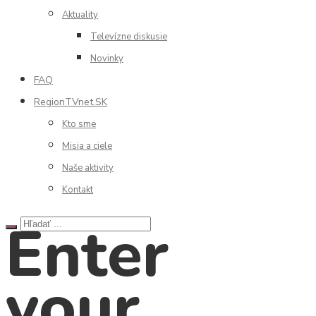
Aktuality
Televízne diskusie
Novinky
FAQ
RegionTVnet.SK
Kto sme
Misia a ciele
Naše aktivity
Kontakt
Enter
your