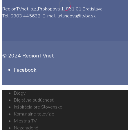
RegionTVnet, o.z.
,Prokopova 1, 851 01 Bratislava
Tel: 0903 445632, E-mail: urlandova@tvba.sk
© 2024 RegionTVnet
Facebook
Blogy
Digitálna budúcnosť
Inšpirácia pre Slovensko
Komunálne televízie
Miestna TV
Nezaradené