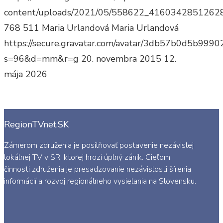
content/uploads/2021/05/558622_4160342851262
768
511
Maria Urlandová
Maria Urlandová
https://secure.gravatar.com/avatar/3db57b0d5b9
s=96&d=mm&r=g
20. novembra 2015
12.
mája 2026
RegionTVnet.SK
Zámerom združenia je posilňovať postavenie nezávislej
lokálnej TV v SR, ktorej hrozí úplný zánik. Cieľom
činnosti združenia je presadzovanie nezávislosti šírenia
informácií a rozvoj regionálneho vysielania na Slovensku.