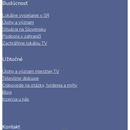
Budúcnosť
Lokálne vysielanie v SR
Úlohy a význam
Situácia na Slovensku
Podpora v zahraničí
Zachráňme lokálnu TV
Užitočné
Úlohy a význam miestnej TV
Televízne diskusie
Odpovede na otázky, tvrdenia a mýty
Blog
Inzercia u nás
Kontakt