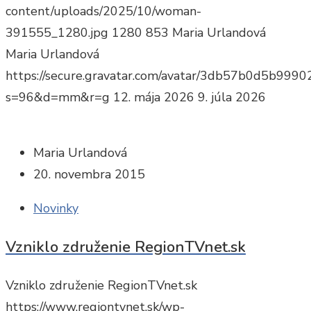
content/uploads/2025/10/woman-
391555_1280.jpg
1280
853
Maria Urlandová
Maria Urlandová
https://secure.gravatar.com/avatar/3db57b0d5b9
s=96&d=mm&r=g
12. mája 2026
9. júla 2026
Maria Urlandová
20. novembra 2015
Novinky
Vzniklo združenie RegionTVnet.sk
Vzniklo združenie RegionTVnet.sk
https://www.regiontvnet.sk/wp-