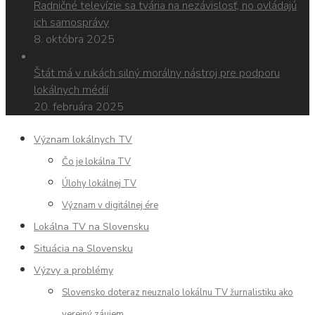
Radničné televízie sa tvária na nezávislosť, no ovládajú
ich samosprávy
8. októbra 2025
Štát má v rukách silný morálny nástroj pre podporu
lokálnych médií
20. februára 2025
Význam lokálnych TV
Čo je lokálna TV
Úlohy lokálnej TV
Význam v digitálnej ére
Lokálna TV na Slovensku
Situácia na Slovensku
Výzvy a problémy
Slovensko doteraz neuznalo lokálnu TV žurnalistiku ako
verejný záujem