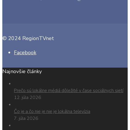
© 2024 RegionTVnet
Facebook
Najnovšie články
Prečo sú lokálne médiá dôležité v čase sociálnych sietí
12. júla 2026
Čo je a čo nie je nie je lokálna televízia
7. júla 2026