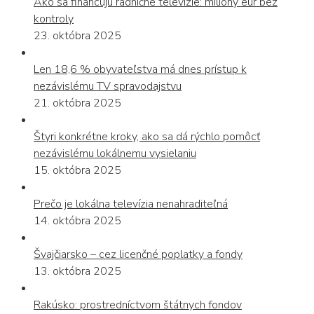
Ako sa financujú radničné televízie: milióny eur bez
kontroly
23. októbra 2025
Len 18,6 % obyvateľstva má dnes prístup k
nezávislému TV spravodajstvu
21. októbra 2025
Štyri konkrétne kroky, ako sa dá rýchlo pomôcť
nezávislému lokálnemu vysielaniu
15. októbra 2025
Prečo je lokálna televízia nenahraditeľná
14. októbra 2025
Švajčiarsko – cez licenčné poplatky a fondy
13. októbra 2025
Rakúsko: prostredníctvom štátnych fondov