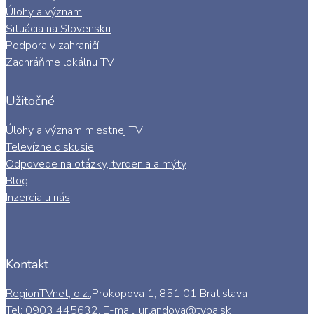
Úlohy a význam
Situácia na Slovensku
Podpora v zahraničí
Zachráňme lokálnu TV
Užitočné
Úlohy a význam miestnej TV
Televízne diskusie
Odpovede na otázky, tvrdenia a mýty
Blog
Inzercia u nás
Kontakt
RegionTVnet, o.z.
,Prokopova 1, 851 01 Bratislava
Tel: 0903 445632, E-mail: urlandova@tvba.sk