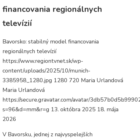
financovania regionálnych
televízií
Bavorsko: stabilný model financovania
regionálnych televízií
https://www.regiontvnet.sk/wp-
content/uploads/2025/10/munich-
3385958_1280.jpg
1280
720
Maria Urlandová
Maria Urlandová
https://secure.gravatar.com/avatar/3db57b0d5b9
s=96&d=mm&r=g
13. októbra 2025
18. mája
2026
V Bavorsku, jednej z najvyspelejších