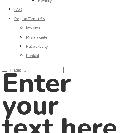
Novinky
FAQ
RegionTVnet.SK
Kto sme
Misia a ciele
Naše aktivity
Kontakt
Enter
your
text here