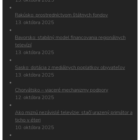
Rakúsko: prostredníctvom štátnych fondov
13. októbra 2025
Bavorsko: stabilný model financovania regionálnych
televízií
13. októbra 2025
Sasko: dotácia z mediálnych poplatkov obyvateľov
13. októbra 2025
Chorvátsko – viaceré mechanizmy podpory
12. októbra 2025
Ako miznú nezávislé televízie: stačí urazený primátor a
ticho v éteri
10. októbra 2025