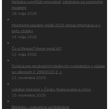
Netreba vymýšľať vymyslené, inšpirujme sa overenými
modelmi
18. mája 2026
Monitoring plurality médií 2025 čerpal informácie aj z
tejto stránky
14. mája 2026
Čo si RegionTVnete myslí AI?
12. mája 2026
Dotácia pre nezávislých lokálnych vysielateľov v súlade
so zákonom č. 299/2020 Z. z.
21. novembra 2025
Lokálne televízie v Česku: financovanie a výzvy
15. novembra 2025
Belgicko – subvencie od federácie