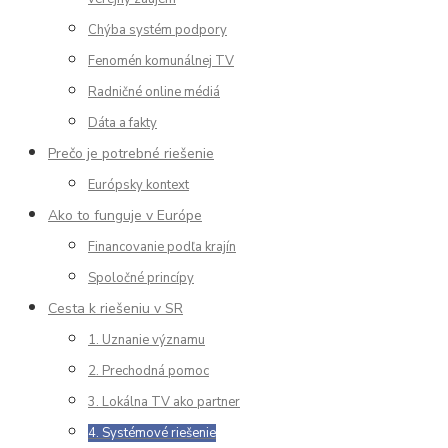
Chýba systém podpory
Fenomén komunálnej TV
Radničné online médiá
Dáta a fakty
Prečo je potrebné riešenie
Európsky kontext
Ako to funguje v Európe
Financovanie podľa krajín
Spoločné princípy
Cesta k riešeniu v SR
1. Uznanie významu
2. Prechodná pomoc
3. Lokálna TV ako partner
4. Systémové riešenie