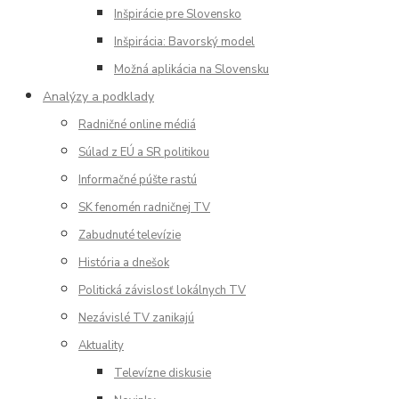
Inšpirácie pre Slovensko
Inšpirácia: Bavorský model
Možná aplikácia na Slovensku
Analýzy a podklady
Radničné online médiá
Súlad z EÚ a SR politikou
Informačné púšte rastú
SK fenomén radničnej TV
Zabudnuté televízie
História a dnešok
Politická závislosť lokálnych TV
Nezávislé TV zanikajú
Aktuality
Televízne diskusie