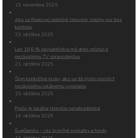
15. novembra 2025
Ako sa financujú radničné televízie: milióny eur bez
kontroly
23. októbra 2025
Len 18,6 % obyvateľstva má dnes prístup k
nezávislému TV spravodajstvu
21. októbra 2025
Štyri konkrétne kroky, ako sa dá rýchlo pomôcť
nezávislému lokálnemu vysielaniu
15. októbra 2025
Prečo je lokálna televízia nenahraditeľná
14. októbra 2025
Švajčiarsko – cez licenčné poplatky a fondy
13. októbra 2025