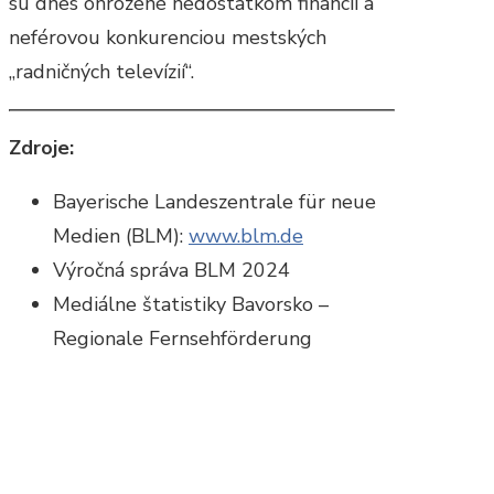
sú dnes ohrozené nedostatkom financií a
neférovou konkurenciou mestských
„radničných televízií“.
Zdroje:
Bayerische Landeszentrale für neue
Medien (BLM):
www.blm.de
Výročná správa BLM 2024
Mediálne štatistiky Bavorsko –
Regionale Fernsehförderung