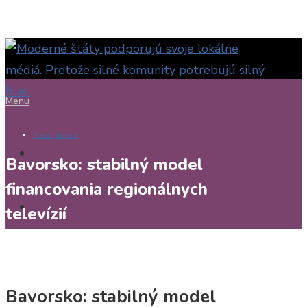
Menu
Nezaradené
Bavorsko: stabilný model
financovania regionálnych
televízií
Maria Urlandová
13. októbra 2025
Bavorsko: stabilný model