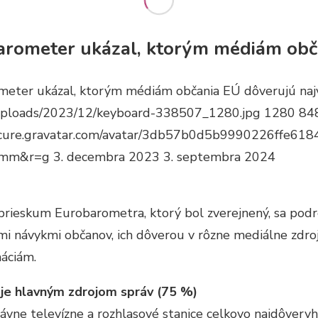
 o lokálnych médiách
rometer ukázal, ktorým médiám obča
iskusie
eter ukázal, ktorým médiám občania EÚ dôverujú naj
zky a odpovede
uploads/2023/12/keyboard-338507_1280.jpg
1280
84
secure.gravatar.com/avatar/3db57b0d5b9990226ffe
=mm&r=g
3. decembra 2023
3. septembra 2024
prieskum Eurobarometra, ktorý bol zverejnený, sa pod
i návykmi občanov, ich dôverou v rôzne mediálne zdroj
áciám.
 je hlavným zdrojom správ (75 %)
ávne televízne a rozhlasové stanice celkovo najdôver