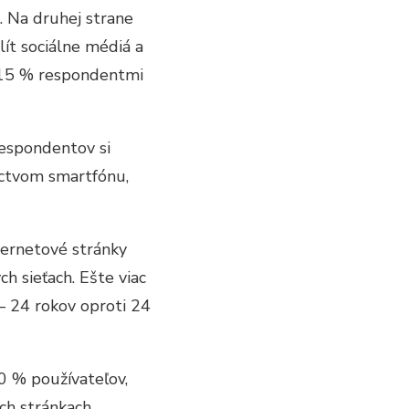
. Na druhej strane
lít sociálne médiá a
 15 % respondentmi
respondentov si
íctvom smartfónu,
ternetové stránky
ch sieťach. Ešte viac
– 24 rokov oproti 24
0 % používateľov,
ch stránkach.