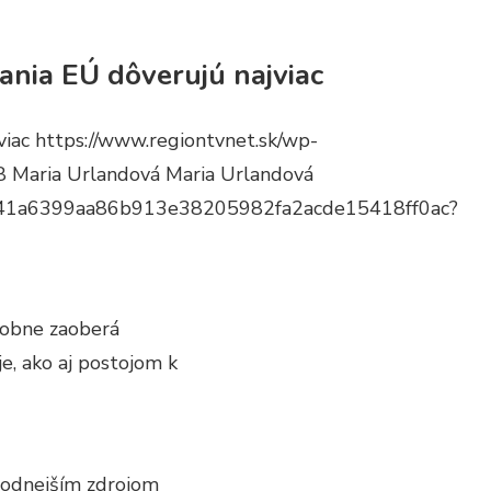
nia EÚ dôverujú najviac
viac
https://www.regiontvnet.sk/wp-
8
Maria Urlandová
Maria Urlandová
61841a6399aa86b913e38205982fa2acde15418ff0ac?
robne zaoberá
e, ako aj postojom k
yhodnejším zdrojom