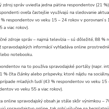
ý zdroj správ uviedla jedna pätina respondentov (21 %)
spondenti oveľa častejšie využívajú na sledovanie aktua
 % respondentov vo veku 15 – 24 rokov v porovnaní s
 a viac rokov).
ičné zdroje správ – najmä televízia – sú dôležité, 88 % 
ť spravodajských informácií vyhľadáva online prostredn
alebo notebooku.
ondentov na to používa spravodajské portály (napr. in
1 % číta články alebo príspevky, ktoré nájdu na sociálny
v prípade mladých ľudí (43 % respondentov vo veku 15 
entov vo veku 55 a viac rokov).
za online spravodajský obsah je stále skôr výnimkou – 7
dujú spravodajstvo online, tak robí výlučne na bezplatný