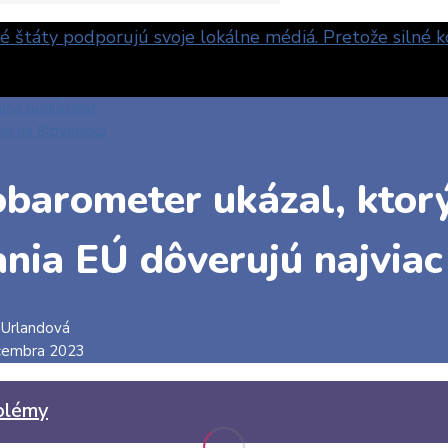
álna budúcnosť
cia na Slovensku
obarometer ukázal, kto
nia EÚ dôverujú najviac
 Urlandová
cembra 2023
blémy