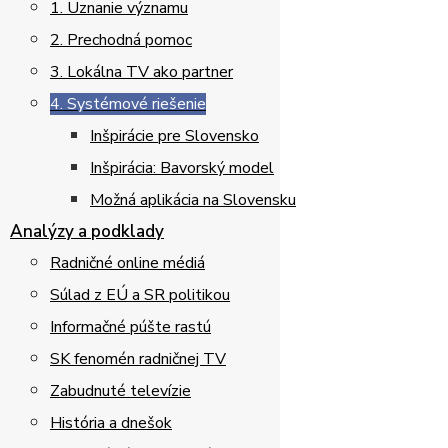
1. Uznanie významu
2. Prechodná pomoc
3. Lokálna TV ako partner
4. Systémové riešenie
Inšpirácie pre Slovensko
Inšpirácia: Bavorský model
Možná aplikácia na Slovensku
Analýzy a podklady
Radničné online médiá
Súlad z EÚ a SR politikou
Informačné púšte rastú
SK fenomén radničnej TV
Zabudnuté televízie
História a dnešok