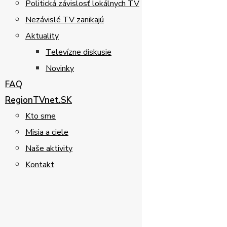
Politická závislosť lokálnych TV
Nezávislé TV zanikajú
Aktuality
Televízne diskusie
Novinky
FAQ
RegionTVnet.SK
Kto sme
Misia a ciele
Naše aktivity
Kontakt