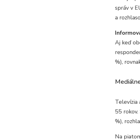
správ v E
a rozhlas
Informov
Aj keď ob
responden
%), rovna
Mediálne
Televízia
55 rokov.
%), rozhl
Na piatom