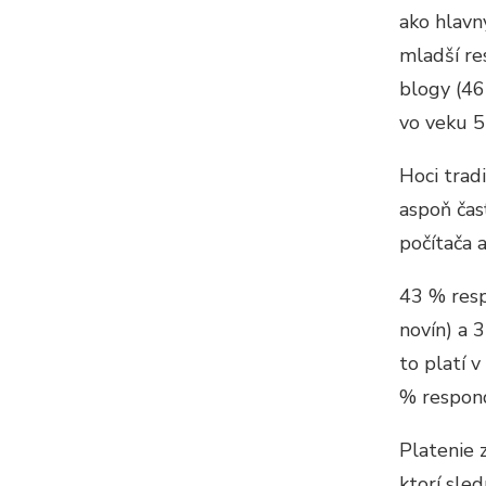
ako hlavn
mladší re
blogy (46
vo veku 55
Hoci trad
aspoň čas
počítača 
43 % resp
novín) a 3
to platí 
% respond
Platenie 
ktorí sle