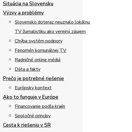
Situácia na Slovensku
Výzvy a problémy
Slovensko doteraz neuznalo lokálnu
TV žurnalistiku ako verejný záujem
Chýba systém podpory
Fenomén komunálnej TV
Radničné online médiá
Dáta a fakty
Prečo je potrebné riešenie
Európsky kontext
Ako to funguje v Európe
Financovanie podľa krajín
Spoločné princípy
Cesta k riešeniu v SR