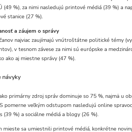
Ú (49 %), za nimi nasledujú printové médiá (39 %) a 
ové stanice (27 %).
anosť a záujem o správy
čanov najviac zaujímajú vnútroštátne politické témy (vy
tov), v tesnom závese za nimi sú európske a medzináro
ko ako aj miestne správy (47 %).
 návyky
 ako primárny zdroj správ dominuje so 75 %, najmä u ob
 S pomerne veľkým odstupom nasledujú online spravod
as (39 %) a sociálne médiá a blogy (26 %).
 mieste sa umiestnili printové médiá, konkrétne noviny