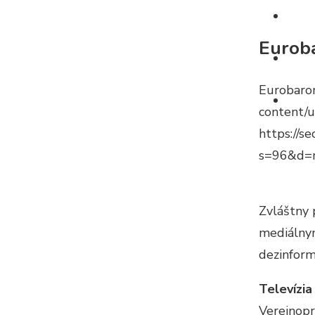
Blog
Euroba
TV d
Eurobarom
Otá
content/
https://
s=96&d
Zvláštny 
mediálnym
dezinform
Televízia
Verejnopr