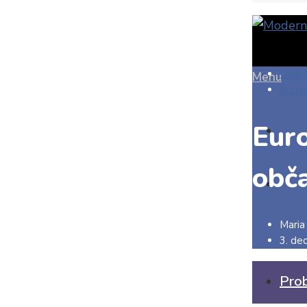
Digit
Menu
Situá
Eur
obča
Maria
3. de
Pro