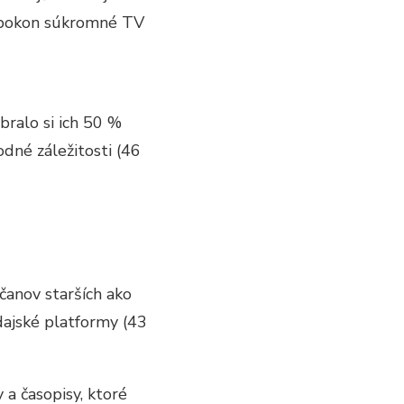
napokon súkromné TV
bralo si ich 50 %
dné záležitosti (46
čanov starších ako
ajské platformy (43
 a časopisy, ktoré