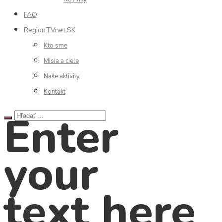
FAQ
RegionTVnet.SK
Kto sme
Misia a ciele
Naše aktivity
Kontakt
Enter
your
text here