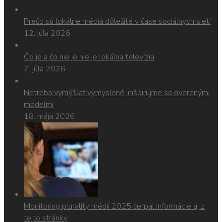
Prečo sú lokálne médiá dôležité v čase sociálnych sietí
12. júla 2026
Čo je a čo nie je nie je lokálna televízia
7. júla 2026
Netreba vymýšľať vymyslené, inšpirujme sa overenými
modelmi
18. mája 2026
Monitoring plurality médií 2025 čerpal informácie aj z
tejto stránky