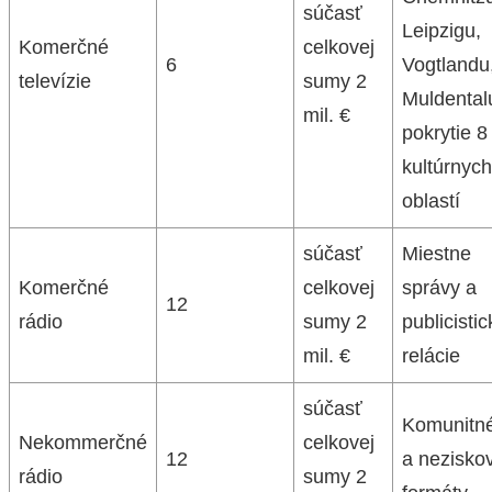
súčasť
Leipzigu,
Komerčné
celkovej
6
Vogtlandu
televízie
sumy 2
Muldental
mil. €
pokrytie 8
kultúrnych
oblastí
súčasť
Miestne
Komerčné
celkovej
správy a
12
rádio
sumy 2
publicisti
mil. €
relácie
súčasť
Komunitn
Nekommerčné
celkovej
12
a nezisko
rádio
sumy 2