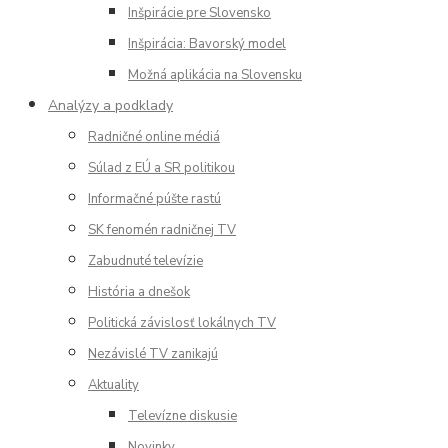
Inšpirácie pre Slovensko
Inšpirácia: Bavorský model
Možná aplikácia na Slovensku
Analýzy a podklady
Radničné online médiá
Súlad z EÚ a SR politikou
Informačné púšte rastú
SK fenomén radničnej TV
Zabudnuté televízie
História a dnešok
Politická závislosť lokálnych TV
Nezávislé TV zanikajú
Aktuality
Televízne diskusie
Novinky