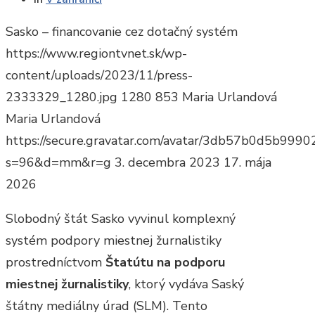
Sasko – financovanie cez dotačný systém
https://www.regiontvnet.sk/wp-
content/uploads/2023/11/press-
2333329_1280.jpg
1280
853
Maria Urlandová
Maria Urlandová
https://secure.gravatar.com/avatar/3db57b0d5b9
s=96&d=mm&r=g
3. decembra 2023
17. mája
2026
Slobodný štát Sasko vyvinul komplexný
systém podpory miestnej žurnalistiky
prostredníctvom
Štatútu na podporu
miestnej žurnalistiky
, ktorý vydáva Saský
štátny mediálny úrad (SLM). Tento