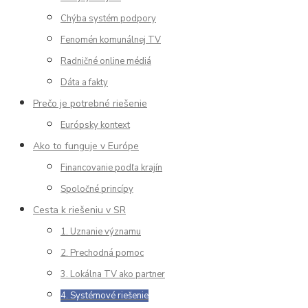
Chýba systém podpory
Fenomén komunálnej TV
Radničné online médiá
Dáta a fakty
Prečo je potrebné riešenie
Európsky kontext
Ako to funguje v Európe
Financovanie podľa krajín
Spoločné princípy
Cesta k riešeniu v SR
1. Uznanie významu
2. Prechodná pomoc
3. Lokálna TV ako partner
4. Systémové riešenie