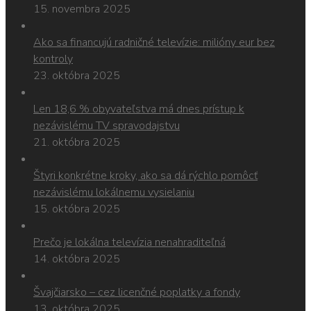
15. novembra 2025
Ako sa financujú radničné televízie: milióny eur bez
kontroly
23. októbra 2025
Len 18,6 % obyvateľstva má dnes prístup k
nezávislému TV spravodajstvu
21. októbra 2025
Štyri konkrétne kroky, ako sa dá rýchlo pomôcť
nezávislému lokálnemu vysielaniu
15. októbra 2025
Prečo je lokálna televízia nenahraditeľná
14. októbra 2025
Švajčiarsko – cez licenčné poplatky a fondy
13. októbra 2025