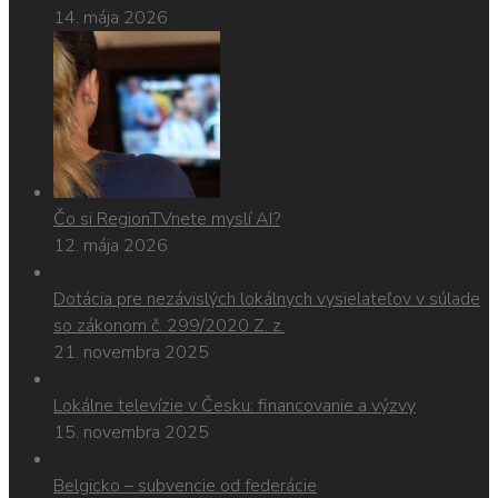
14. mája 2026
Čo si RegionTVnete myslí AI?
12. mája 2026
Dotácia pre nezávislých lokálnych vysielateľov v súlade
so zákonom č. 299/2020 Z. z.
21. novembra 2025
Lokálne televízie v Česku: financovanie a výzvy
15. novembra 2025
Belgicko – subvencie od federácie