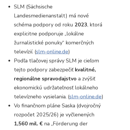
SLM (Sächsische
Landesmedienanstalt) má nové
schéma podpory od roku
2023
, ktorá
explicitne podporuje „lokálne
žurnalistické ponuky“ komerčných
televízií. (
slm-online.de
)
Podľa tlačovej správy SLM je cieľom
tejto podpory zabezpečiť
kvalitné,
regionálne spravodajstvo
a zvýšiť
ekonomickú udržateľnosť lokálneho
televízneho vysielania. (
slm-online.de
)
Vo finančnom pláne Saska (dvojročný
rozpočet 2025/26) je vyčlenených
1,560 mil. €
na „Förderung der