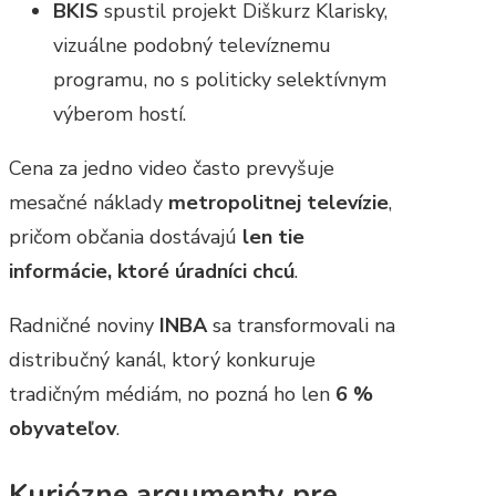
BKIS
spustil projekt Diškurz Klarisky,
vizuálne podobný televíznemu
programu, no s politicky selektívnym
výberom hostí.
Cena za jedno video často prevyšuje
mesačné náklady
metropolitnej televízie
,
pričom občania dostávajú
len tie
informácie, ktoré úradníci chcú
.
Radničné noviny
INBA
sa transformovali na
distribučný kanál, ktorý konkuruje
tradičným médiám, no pozná ho len
6 %
obyvateľov
.
Kuriózne argumenty pre