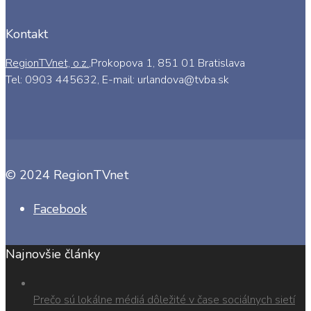
Kontakt
RegionTVnet, o.z.
,Prokopova 1, 851 01 Bratislava
Tel: 0903 445632, E-mail: urlandova@tvba.sk
© 2024 RegionTVnet
Facebook
Najnovšie články
Prečo sú lokálne médiá dôležité v čase sociálnych sietí