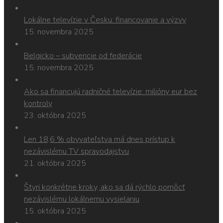
Lokálne televízie v Česku: financovanie a výzvy
15. novembra 2025
Belgicko – subvencie od federácie
15. novembra 2025
Ako sa financujú radničné televízie: milióny eur bez
kontroly
23. októbra 2025
Len 18,6 % obyvateľstva má dnes prístup k
nezávislému TV spravodajstvu
21. októbra 2025
Štyri konkrétne kroky, ako sa dá rýchlo pomôcť
nezávislému lokálnemu vysielaniu
15. októbra 2025