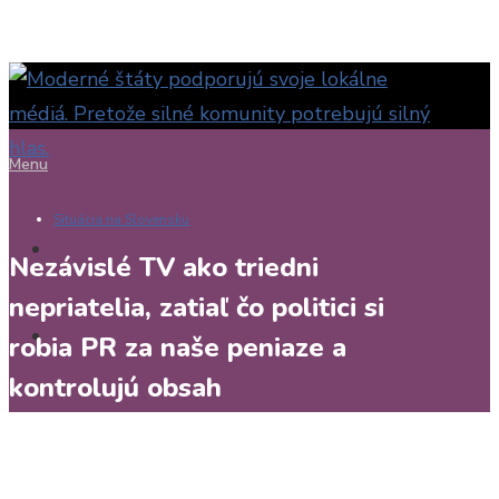
Menu
Situácia na Slovensku
Nezávislé TV ako triedni
nepriatelia, zatiaľ čo politici si
robia PR za naše peniaze a
kontrolujú obsah
Maria Urlandová
16. mája 2023