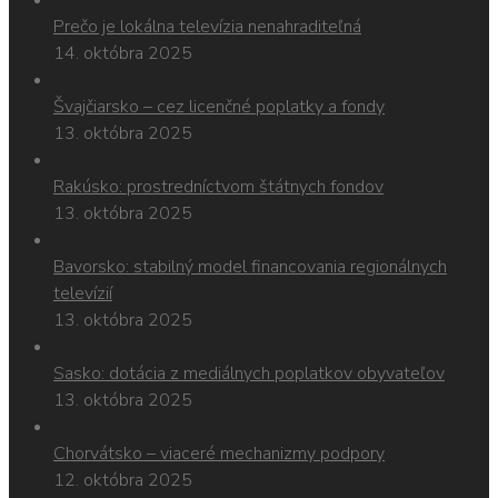
Prečo je lokálna televízia nenahraditeľná
14. októbra 2025
Švajčiarsko – cez licenčné poplatky a fondy
13. októbra 2025
Rakúsko: prostredníctvom štátnych fondov
13. októbra 2025
Bavorsko: stabilný model financovania regionálnych
televízií
13. októbra 2025
Sasko: dotácia z mediálnych poplatkov obyvateľov
13. októbra 2025
Chorvátsko – viaceré mechanizmy podpory
12. októbra 2025