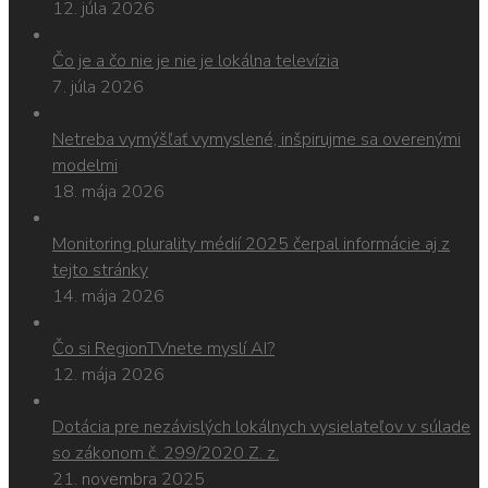
12. júla 2026
Čo je a čo nie je nie je lokálna televízia
7. júla 2026
Netreba vymýšľať vymyslené, inšpirujme sa overenými
modelmi
18. mája 2026
Monitoring plurality médií 2025 čerpal informácie aj z
tejto stránky
14. mája 2026
Čo si RegionTVnete myslí AI?
12. mája 2026
Dotácia pre nezávislých lokálnych vysielateľov v súlade
so zákonom č. 299/2020 Z. z.
21. novembra 2025