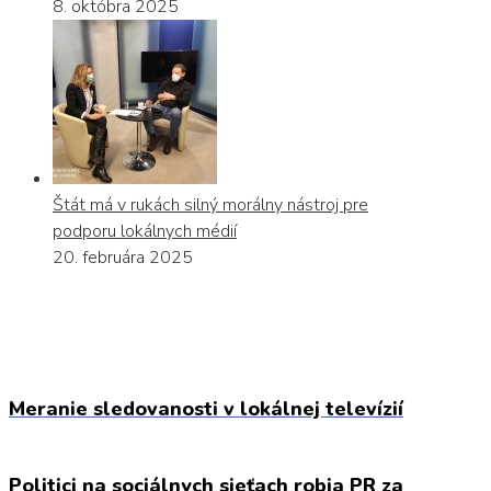
8. októbra 2025
Štát má v rukách silný morálny nástroj pre
podporu lokálnych médií
20. februára 2025
Meranie sledovanosti v lokálnej televízií
Politici na sociálnych sieťach robia PR za