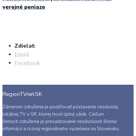
verejné peniaze
Zdielať:
Email
Facebook
RegionTVnet.SK
Zámerom združenia je posilňovať postavenie nezávislej
lokálnej TV v SR, ktorej hrozí úplný zánik. Cieľom
činnosti združenia je presadzovanie nezávislosti šírenia
informácií a rozvoj regionálneho vysielania na Slovensku.