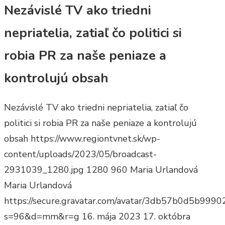
Nezávislé TV ako triedni
nepriatelia, zatiaľ čo politici si
robia PR za naše peniaze a
kontrolujú obsah
Nezávislé TV ako triedni nepriatelia, zatiaľ čo
politici si robia PR za naše peniaze a kontrolujú
obsah
https://www.regiontvnet.sk/wp-
content/uploads/2023/05/broadcast-
2931039_1280.jpg
1280
960
Maria Urlandová
Maria Urlandová
https://secure.gravatar.com/avatar/3db57b0d5b9
s=96&d=mm&r=g
16. mája 2023
17. októbra