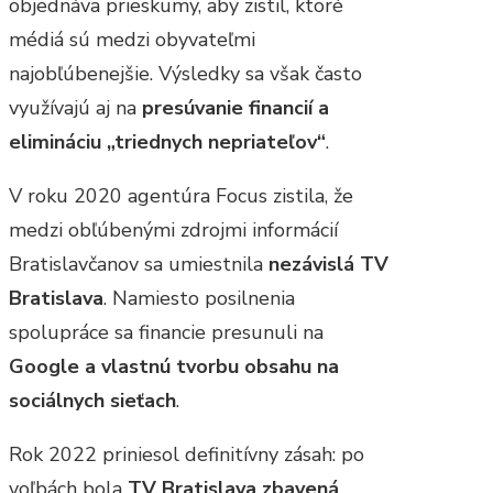
objednáva prieskumy, aby zistil, ktoré
médiá sú medzi obyvateľmi
najobľúbenejšie. Výsledky sa však často
využívajú aj na
presúvanie financií a
elimináciu „triednych nepriateľov“
.
V roku 2020 agentúra Focus zistila, že
medzi obľúbenými zdrojmi informácií
Bratislavčanov sa umiestnila
nezávislá TV
Bratislava
. Namiesto posilnenia
spolupráce sa financie presunuli na
Google a vlastnú tvorbu obsahu na
sociálnych sieťach
.
Rok 2022 priniesol definitívny zásah: po
voľbách bola
TV Bratislava zbavená