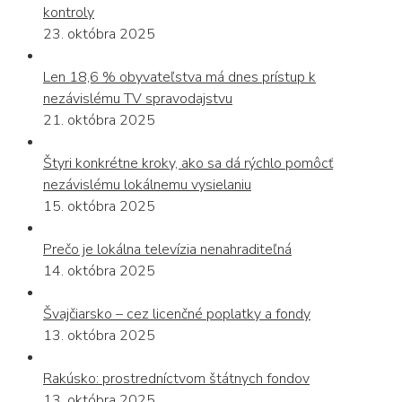
kontroly
23. októbra 2025
Len 18,6 % obyvateľstva má dnes prístup k
nezávislému TV spravodajstvu
21. októbra 2025
Štyri konkrétne kroky, ako sa dá rýchlo pomôcť
nezávislému lokálnemu vysielaniu
15. októbra 2025
Prečo je lokálna televízia nenahraditeľná
14. októbra 2025
Švajčiarsko – cez licenčné poplatky a fondy
13. októbra 2025
Rakúsko: prostredníctvom štátnych fondov
13. októbra 2025