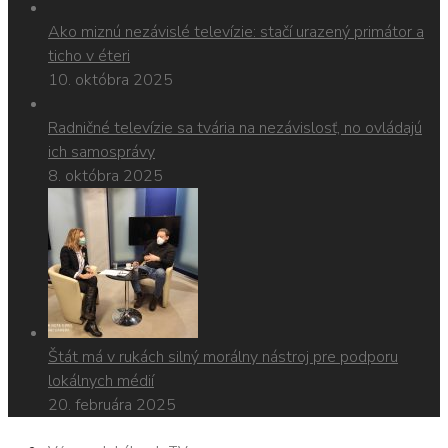
Ako miznú nezávislé televízie: stačí urazený primátor a
ticho v éteri
10. októbra 2025
Radničné televízie sa tvária na nezávislosť, no ovládajú
ich samosprávy
8. októbra 2025
Štát má v rukách silný morálny nástroj pre podporu
lokálnych médií
20. februára 2025