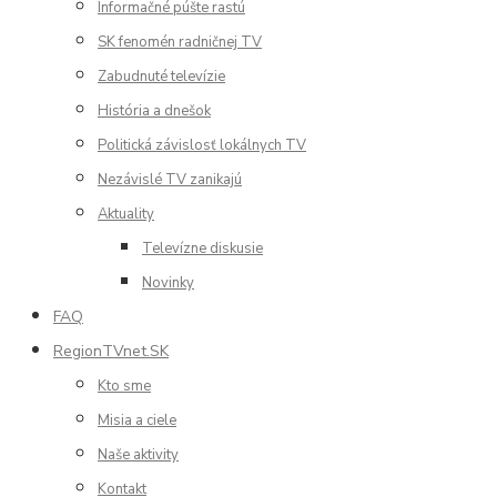
Informačné púšte rastú
SK fenomén radničnej TV
Zabudnuté televízie
História a dnešok
Politická závislosť lokálnych TV
Nezávislé TV zanikajú
Aktuality
Televízne diskusie
Novinky
FAQ
RegionTVnet.SK
Kto sme
Misia a ciele
Naše aktivity
Kontakt