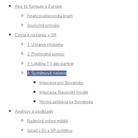
Ako to funguje v Európe
Financovanie podľa krajín
Spoločné princípy
Cesta k riešeniu v SR
1. Uznanie významu
2. Prechodná pomoc
3. Lokálna TV ako partner
4. Systémové riešenie
Inšpirácie pre Slovensko
Inšpirácia: Bavorský model
Možná aplikácia na Slovensku
Analýzy a podklady
Radničné online médiá
Súlad z EÚ a SR politikou