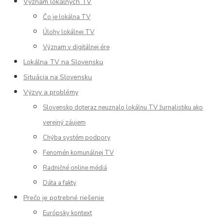
Význam lokálnych TV
Čo je lokálna TV
Úlohy lokálnej TV
Význam v digitálnej ére
Lokálna TV na Slovensku
Situácia na Slovensku
Výzvy a problémy
Slovensko doteraz neuznalo lokálnu TV žurnalistiku ako
verejný záujem
Chýba systém podpory
Fenomén komunálnej TV
Radničné online médiá
Dáta a fakty
Prečo je potrebné riešenie
Európsky kontext