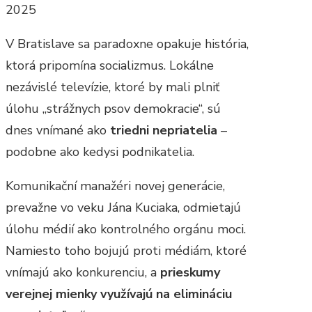
2025
V Bratislave sa paradoxne opakuje história,
ktorá pripomína socializmus. Lokálne
nezávislé televízie, ktoré by mali plniť
úlohu „strážnych psov demokracie“, sú
dnes vnímané ako
triedni nepriatelia
–
podobne ako kedysi podnikatelia.
Komunikační manažéri novej generácie,
prevažne vo veku Jána Kuciaka, odmietajú
úlohu médií ako kontrolného orgánu moci.
Namiesto toho bojujú proti médiám, ktoré
vnímajú ako konkurenciu, a
prieskumy
verejnej mienky využívajú na elimináciu