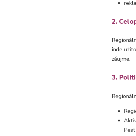
rekl
2. Celo
Regionáln
inde užit
záujme.
3. Poli
Regionáln
Regi
Akti
Pest