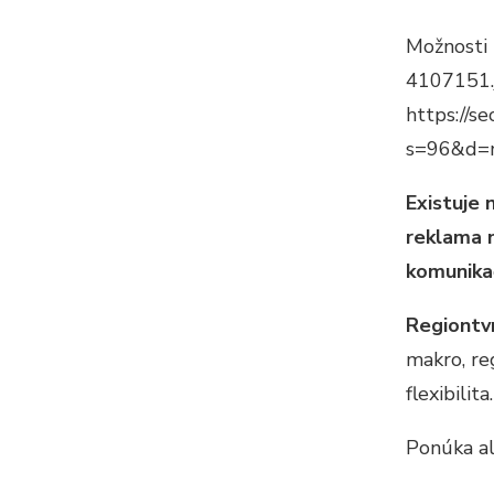
Možnosti
4107151.
https://
s=96&d
Existuje 
reklama 
komunika
Regiontv
makro, re
flexibilita.
Ponúka al