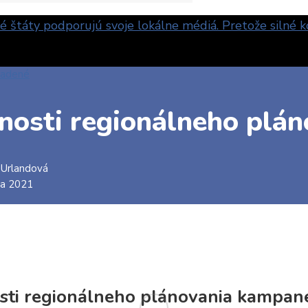
radené
nosti regionálneho plá
 Urlandová
ja 2021
sti regionálneho plánovania kampan