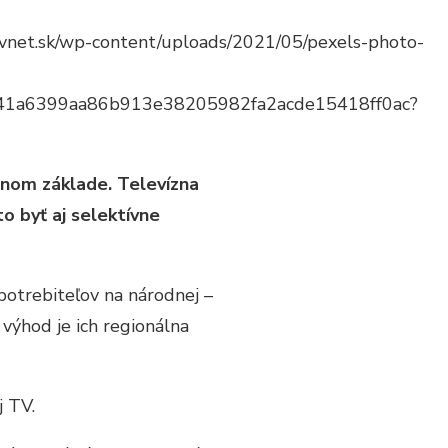
tvnet.sk/wp-content/uploads/2021/05/pexels-photo-
61841a6399aa86b913e38205982fa2acde15418ff0ac?
lnom základe.
Televízna
 byť aj selektívne
spotrebiteľov na národnej –
 výhod je ich regionálna
j TV.