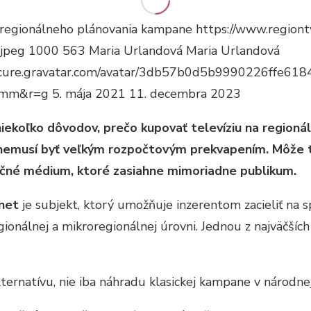
 regionálneho plánovania kampane
https://www.region
jpeg
1000
563
Maria Urlandová
Maria Urlandová
secure.gravatar.com/avatar/3db57b0d5b9990226ffe
=mm&r=g
5. mája 2021
11. decembra 2023
niekoľko dôvodov, prečo kupovať televíziu na regioná
nemusí byť veľkým rozpočtovým prekvapením. Môže to
čné médium, ktoré zasiahne mimoriadne publikum.
net
je subjekt, ktorý umožňuje inzerentom zacieliť na 
gionálnej a mikroregionálnej úrovni. Jednou z najväčších
ternatívu, nie iba náhradu klasickej kampane v národne