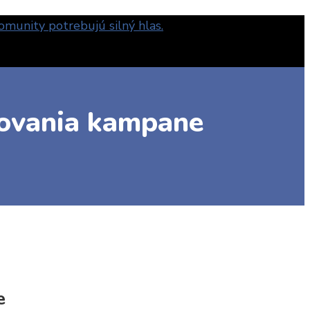
novania kampane
e