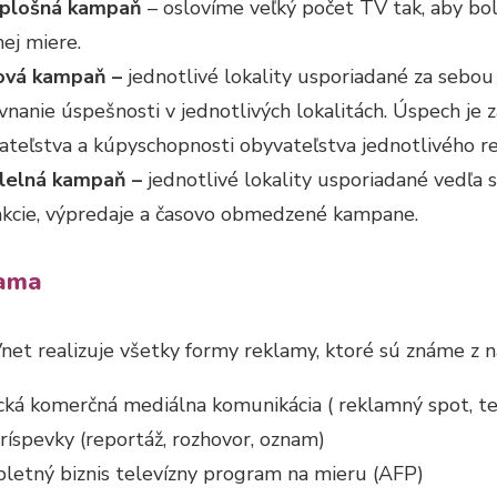
plošná kampaň
– oslovíme veľký počet TV tak, aby bo
ej miere.
ová kampaň
–
jednotlivé lokality usporiadané za sebou
vnanie úspešnosti v jednotlivých lokalitách. Úspech je z
ateľstva a kúpyschopnosti obyvateľstva jednotlivého r
lelná kampaň
–
jednotlivé lokality usporiadané vedľa
akcie, výpredaje a časovo obmedzené kampane.
lama
et realizuje všetky formy reklamy, ktoré sú známe z ná
ická komerčná mediálna komunikácia ( reklamný spot, t
ríspevky (reportáž, rozhovor, oznam)
letný biznis televízny program na mieru (AFP)