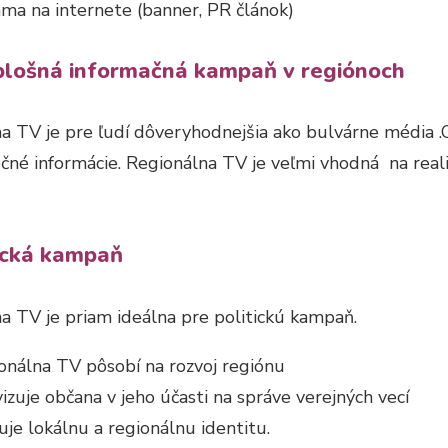
ama na internete (banner, PR článok)
plošná informačná kampaň v regiónoch
a TV je pre ľudí dôveryhodnejšia ako bulvárne média .
očné informácie. Regionálna TV je veľmi vhodná na rea
tická kampaň
a TV je priam ideálna pre politickú kampaň.
onálna TV pôsobí na rozvoj regiónu
vizuje občana v jeho účasti na správe verejných vecí
uje lokálnu a regionálnu identitu.