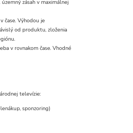
l územný zásah v maximálnej
 v čase. Výhodou je
ávislý od produktu, zloženia
egiónu.
 seba v rovnakom čase. Vhodné
rodnej televízie:
elenákup, sponzoring)