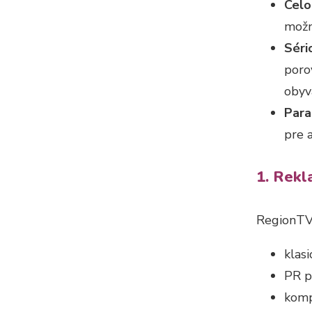
Celo
možn
Séri
poro
obyv
Para
pre 
1. Rek
RegionTVn
klas
PR p
komp