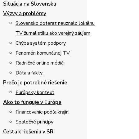
Situácia na Slovensku
Výzvy a problémy
Slovensko doteraz neuznalo lokálnu
TV žurnalistiku ako verejný záujem
Chýba systém podpory
Fenomén komunálnej TV
Radničné online médiá
Dáta a fakty
Prečo je potrebné riešenie
Európsky kontext
Ako to funguje v Európe
Financovanie podľa krajín
Spoločné princípy
Cesta k riešeniu v SR