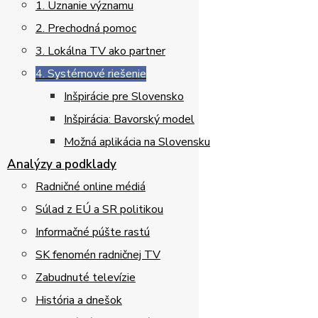
1. Uznanie významu
2. Prechodná pomoc
3. Lokálna TV ako partner
4. Systémové riešenie
Inšpirácie pre Slovensko
Inšpirácia: Bavorský model
Možná aplikácia na Slovensku
Analýzy a podklady
Radničné online médiá
Súlad z EÚ a SR politikou
Informačné púšte rastú
SK fenomén radničnej TV
Zabudnuté televízie
História a dnešok