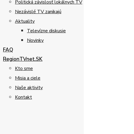
Politická závislosť lokálnych TV
Nezávislé TV zanikajú
Aktuality
Televízne diskusie
Novinky
FAQ
RegionTVnet.SK
Kto sme
Misia a ciele
Naše aktivity
Kontakt