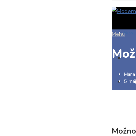
Neza
Menu
Mož
Maria
5. má
Možno