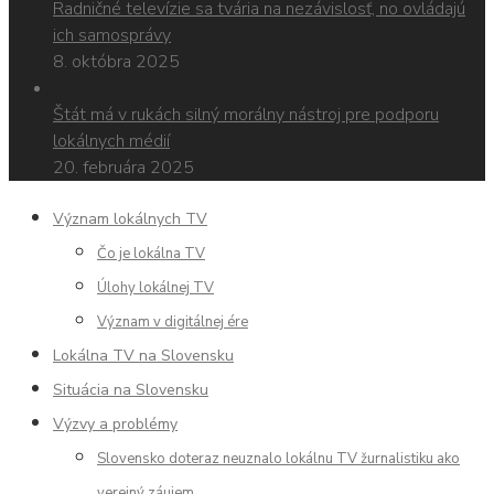
Radničné televízie sa tvária na nezávislosť, no ovládajú
ich samosprávy
8. októbra 2025
Štát má v rukách silný morálny nástroj pre podporu
lokálnych médií
20. februára 2025
Význam lokálnych TV
Čo je lokálna TV
Úlohy lokálnej TV
Význam v digitálnej ére
Lokálna TV na Slovensku
Situácia na Slovensku
Výzvy a problémy
Slovensko doteraz neuznalo lokálnu TV žurnalistiku ako
verejný záujem