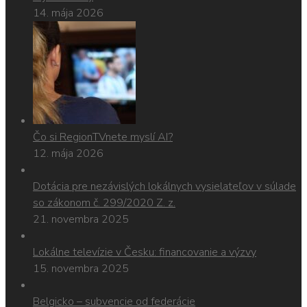
14. mája 2026
Čo si RegionTVnete myslí AI?
12. mája 2026
Dotácia pre nezávislých lokálnych vysielateľov v súlade
so zákonom č. 299/2020 Z. z.
21. novembra 2025
Lokálne televízie v Česku: financovanie a výzvy
15. novembra 2025
Belgicko – subvencie od federácie