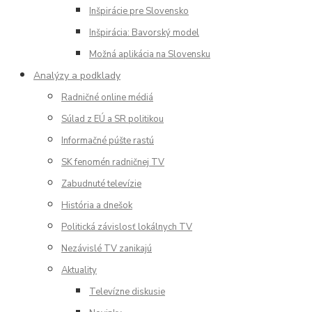
Inšpirácie pre Slovensko
Inšpirácia: Bavorský model
Možná aplikácia na Slovensku
Analýzy a podklady
Radničné online médiá
Súlad z EÚ a SR politikou
Informačné púšte rastú
SK fenomén radničnej TV
Zabudnuté televízie
História a dnešok
Politická závislosť lokálnych TV
Nezávislé TV zanikajú
Aktuality
Televízne diskusie