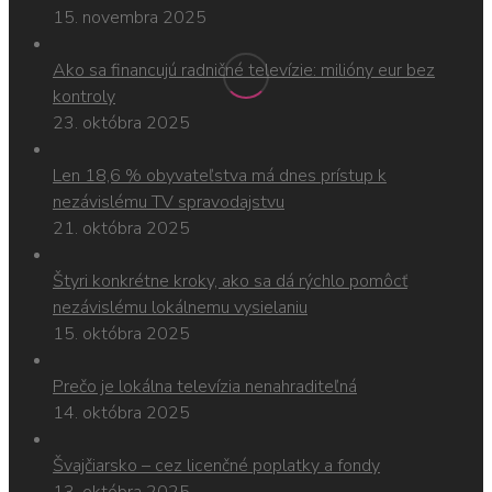
15. novembra 2025
Ako sa financujú radničné televízie: milióny eur bez
kontroly
23. októbra 2025
Len 18,6 % obyvateľstva má dnes prístup k
nezávislému TV spravodajstvu
21. októbra 2025
Štyri konkrétne kroky, ako sa dá rýchlo pomôcť
nezávislému lokálnemu vysielaniu
15. októbra 2025
Prečo je lokálna televízia nenahraditeľná
14. októbra 2025
Švajčiarsko – cez licenčné poplatky a fondy