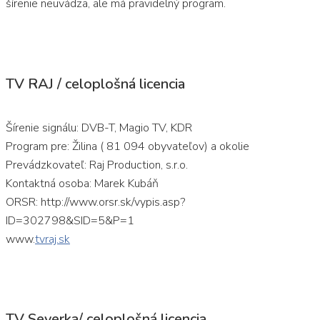
šírenie neuvádza, ale má pravidelný program.
TV RAJ / celoplošná licencia
Šírenie signálu: DVB-T, Magio TV, KDR
Program pre: Žilina ( 81 094 obyvateľov) a okolie
Prevádzkovateľ: Raj Production, s.r.o.
Kontaktná osoba: Marek Kubáň
ORSR: http://www.orsr.sk/vypis.asp?
ID=302798&SID=5&P=1
www.
tvraj.sk
TV Severka/ celoplošná licencia