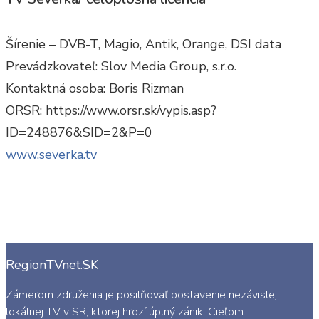
Šírenie – DVB-T, Magio, Antik, Orange, DSI data
Prevádzkovateľ: Slov Media Group, s.r.o.
Kontaktná osoba: Boris Rizman
ORSR: https://www.orsr.sk/vypis.asp?
ID=248876&SID=2&P=0
www.severka.tv
RegionTVnet.SK
Zámerom združenia je posilňovať postavenie nezávislej
lokálnej TV v SR, ktorej hrozí úplný zánik. Cieľom