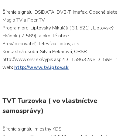
Šírenie signálu: DSiDATA, DVB-T, Imafex, Obecné siete,
Magio TV a Fiber TV
Program pre: Liptovský Mikuláš ( 31 521) , Liptovský
Hrádok ( 7 589) a okolité obce
Prevádzkovateľ: Televízia Liptov, a. s.
Kontaktná osoba: Silvia Pekarová, ORSR:
http://www.orsr.sk/vypis.asp?ID=159632&SID=5&P=1
web
:
http://www.tvliptov.sk
TVT Turzovka ( vo vlastníctve
samosprávy)
Šírenie signálu: miestny KDS