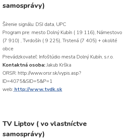
samosprávy)
Šírenie signálu: DSI data, UPC
Program pre: mesto Dolný Kubín ( 19 116), Námestovo
(7 910) , Tvrdošín ( 9 225), Trstená (7 405) + okolité
obce
Prevádzkovateľ: Infoštúdio mesta Dolný Kubín, s.r.o.
Kontaktná osoba:
Jakub Krška
ORSR: http://www.orsr.sk/vypis.asp?
ID=4075&SID=5&P=1
web:
http://www.tvdk.sk
TV Liptov ( vo vlastníctve
samosprávy)