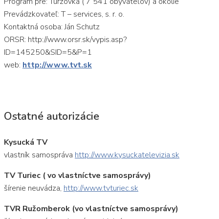
Program pre: Turzovka ( 7 541 obyvateľov) a okolie
Prevádzkovateľ: T – services, s. r. o.
Kontaktná osoba: Ján Schutz
ORSR: http://www.orsr.sk/vypis.asp?
ID=145250&SID=5&P=1
web:
http://www.tvt.sk
Ostatné autorizácie
Kysucká TV
vlastník samospráva
http://www.kysuckatelevizia.sk
TV Turiec ( vo vlastníctve samosprávy)
šírenie neuvádza,
http://www.tvturiec.sk
TVR Ružomberok (vo vlastníctve samosprávy)