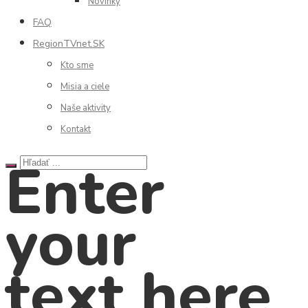
Novinky
FAQ
RegionTVnet.SK
Kto sme
Misia a ciele
Naše aktivity
Kontakt
Enter
your
text here