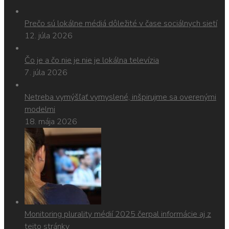
Prečo sú lokálne médiá dôležité v čase sociálnych sietí
12. júla 2026
Čo je a čo nie je nie je lokálna televízia
7. júla 2026
Netreba vymýšľať vymyslené, inšpirujme sa overenými
modelmi
18. mája 2026
Monitoring plurality médií 2025 čerpal informácie aj z
tejto stránky