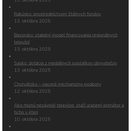
13. októbra 2025
Rakúsko: prostredníctvom štátnych fondov
13. októbra 2025
Bavorsko: stabilný model financovania regionálnych
televízií
13. októbra 2025
Sasko: dotácia z mediálnych poplatkov obyvateľov
13. októbra 2025
Chorvátsko – viaceré mechanizmy podpory
12. októbra 2025
Ako miznú nezávislé televízie: stačí urazený primátor a
ticho v éteri
10. októbra 2025