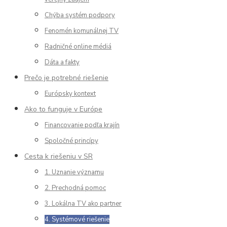
Chýba systém podpory
Fenomén komunálnej TV
Radničné online médiá
Dáta a fakty
Prečo je potrebné riešenie
Európsky kontext
Ako to funguje v Európe
Financovanie podľa krajín
Spoločné princípy
Cesta k riešeniu v SR
1. Uznanie významu
2. Prechodná pomoc
3. Lokálna TV ako partner
4. Systémové riešenie