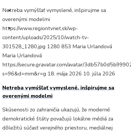
TV diskusie
Netreba vymýšľať vymyslené, inšpirujme sa
overenými modelmi
Otázky a odpovede
https://www.regiontvnet.sk/wp-
content/uploads/2025/10/watch-tv-
301528_1280.jpg
1280
853
Maria Urlandová
Maria Urlandová
https://secure.gravatar.com/avatar/3db57b0d5b9
s=96&d=mm&r=g
18. mája 2026
10. júla 2026
Netreba vymýšľať vymyslené, inšpirujme sa
overenými modelmi
Skúsenosti zo zahraničia ukazujú, že moderné
demokratické štáty považujú lokálne médiá za
dôležitú súčasť verejného priestoru, mediálnej