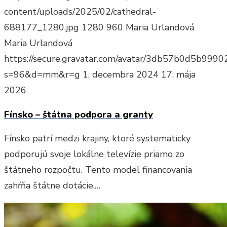
content/uploads/2025/02/cathedral-
688177_1280.jpg
1280
960
Maria Urlandová
Maria Urlandová
https://secure.gravatar.com/avatar/3db57b0d5b9
s=96&d=mm&r=g
1. decembra 2024
17. mája
2026
Fínsko – štátna podpora a granty
Fínsko patrí medzi krajiny, ktoré systematicky
podporujú svoje lokálne televízie priamo zo
štátneho rozpočtu. Tento model financovania
zahŕňa štátne dotácie,…