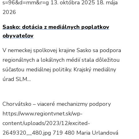
s=96&d=mm&r=g
13. októbra 2025
18. mája
2026
Sasko: dotácia z mediálnych poplatkov
obyvateľov
V nemeckej spolkovej krajine Sasko sa podpora
regionálnych a lokálnych médií stala dôležitou
súčasťou mediálnej politiky. Krajský mediálny
úrad SLM…
Chorvátsko – viaceré mechanizmy podpory
https://www.regiontvnet.sk/wp-
content/uploads/2023/12/excited-
2649320__480.jpg
719
480
Maria Urlandová