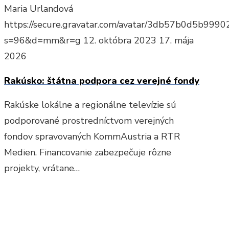
Maria Urlandová
https://secure.gravatar.com/avatar/3db57b0d5b9
s=96&d=mm&r=g
12. októbra 2023
17. mája
2026
Rakúsko: štátna podpora cez verejné fondy
Rakúske lokálne a regionálne televízie sú
podporované prostredníctvom verejných
fondov spravovaných KommAustria a RTR
Medien. Financovanie zabezpečuje rôzne
projekty, vrátane…