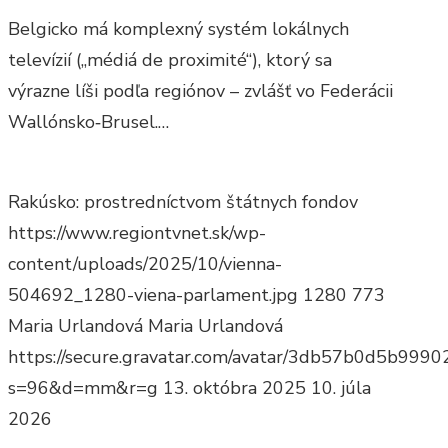
Belgicko má komplexný systém lokálnych
televízií („médiá de proximité“), ktorý sa
výrazne líši podľa regiónov – zvlášť vo Federácii
Wallónsko‑Brusel.…
Rakúsko: prostredníctvom štátnych fondov
https://www.regiontvnet.sk/wp-
content/uploads/2025/10/vienna-
504692_1280-viena-parlament.jpg
1280
773
Maria Urlandová
Maria Urlandová
https://secure.gravatar.com/avatar/3db57b0d5b9
s=96&d=mm&r=g
13. októbra 2025
10. júla
2026