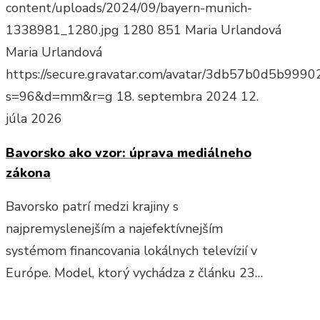
content/uploads/2024/09/bayern-munich-
1338981_1280.jpg
1280
851
Maria Urlandová
Maria Urlandová
https://secure.gravatar.com/avatar/3db57b0d5b9
s=96&d=mm&r=g
18. septembra 2024
12.
júla 2026
Bavorsko ako vzor: úprava mediálneho
zákona
Bavorsko patrí medzi krajiny s
najpremyslenejším a najefektívnejším
systémom financovania lokálnych televízií v
Európe. Model, ktorý vychádza z článku 23…