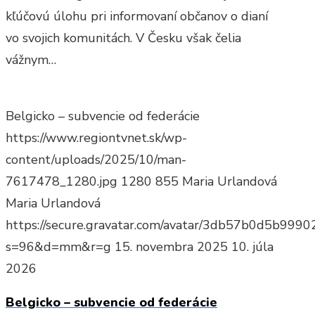
kľúčovú úlohu pri informovaní občanov o dianí
vo svojich komunitách. V Česku však čelia
vážnym…
Belgicko – subvencie od federácie
https://www.regiontvnet.sk/wp-
content/uploads/2025/10/man-
7617478_1280.jpg
1280
855
Maria Urlandová
Maria Urlandová
https://secure.gravatar.com/avatar/3db57b0d5b9
s=96&d=mm&r=g
15. novembra 2025
10. júla
2026
Belgicko – subvencie od federácie