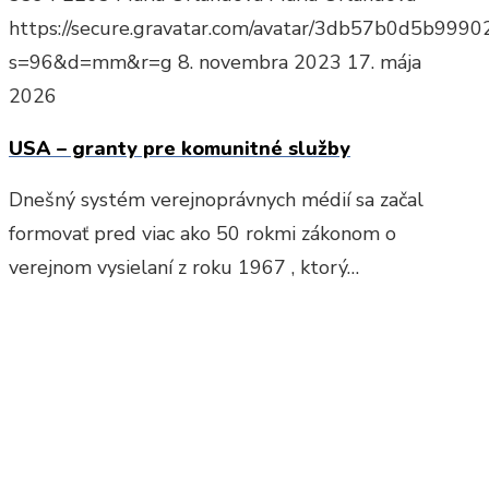
https://secure.gravatar.com/avatar/3db57b0d5b9
s=96&d=mm&r=g
8. novembra 2023
17. mája
2026
USA – granty pre komunitné služby
Dnešný systém verejnoprávnych médií sa začal
formovať pred viac ako 50 rokmi zákonom o
verejnom vysielaní z roku 1967 , ktorý…