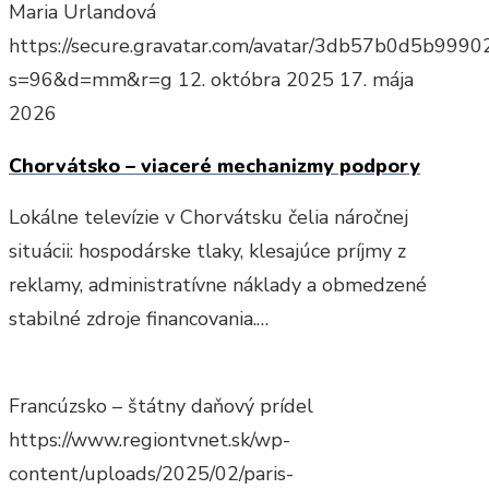
Maria Urlandová
https://secure.gravatar.com/avatar/3db57b0d5b9
s=96&d=mm&r=g
12. októbra 2025
17. mája
2026
Chorvátsko – viaceré mechanizmy podpory
Lokálne televízie v Chorvátsku čelia náročnej
situácii: hospodárske tlaky, klesajúce príjmy z
reklamy, administratívne náklady a obmedzené
stabilné zdroje financovania.…
Francúzsko – štátny daňový prídel
https://www.regiontvnet.sk/wp-
content/uploads/2025/02/paris-