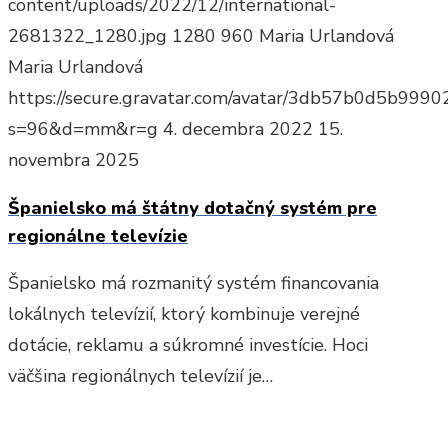
content/uploads/2022/12/international-
2681322_1280.jpg
1280
960
Maria Urlandová
Maria Urlandová
https://secure.gravatar.com/avatar/3db57b0d5b9
s=96&d=mm&r=g
4. decembra 2022
15.
novembra 2025
Španielsko má štátny dotačný systém pre
regionálne televízie
Španielsko má rozmanitý systém financovania
lokálnych televízií, ktorý kombinuje verejné
dotácie, reklamu a súkromné investície. Hoci
väčšina regionálnych televízií je…