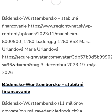
Bádensko-Württembersko – stabilné
financovanie
https://www.regiontvnet.sk/wp-
content/uploads/2023/12/mannheim-
8000900_1280-baden.jpg
1280
853
Maria
Urlandová
Maria Urlandová
https://secure.gravatar.com/avatar/3db57b0d5b9
s=96&d=mm&r=g
3. decembra 2023
19. mája
2026
Bádensko-Württembersko – stabilné
financovanie
Bádensko-Württembersko (11 miliónov
obyvateľov) má zavedený jednoduchý a