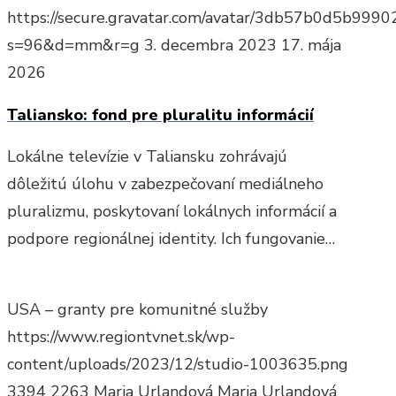
https://secure.gravatar.com/avatar/3db57b0d5b9
s=96&d=mm&r=g
3. decembra 2023
17. mája
2026
Taliansko: fond pre pluralitu informácií
Lokálne televízie v Taliansku zohrávajú
dôležitú úlohu v zabezpečovaní mediálneho
pluralizmu, poskytovaní lokálnych informácií a
podpore regionálnej identity. Ich fungovanie…
USA – granty pre komunitné služby
https://www.regiontvnet.sk/wp-
content/uploads/2023/12/studio-1003635.png
3394
2263
Maria Urlandová
Maria Urlandová