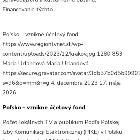
Financovanie týchto…
Poľsko – vznikne účelový fond
https://www.regiontvnet.sk/wp-
content/uploads/2023/12/krakov.jpg
1280
853
Maria Urlandová
Maria Urlandová
https://secure.gravatar.com/avatar/3db57b0d5b9
s=96&d=mm&r=g
4. decembra 2023
17. mája
2026
Poľsko – vznikne účelový fond
Počet lokálnych TV a publikum Podľa Polskej
Izby Komunikacji Elektronicznej (PIKE) v Poľsku