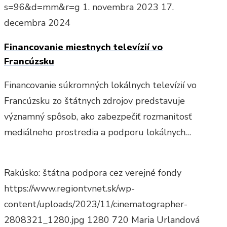
s=96&d=mm&r=g
1. novembra 2023
17.
decembra 2024
Financovanie miestnych televízií vo
Francúzsku
Financovanie súkromných lokálnych televízií vo
Francúzsku zo štátnych zdrojov predstavuje
významný spôsob, ako zabezpečiť rozmanitosť
mediálneho prostredia a podporu lokálnych…
Rakúsko: štátna podpora cez verejné fondy
https://www.regiontvnet.sk/wp-
content/uploads/2023/11/cinematographer-
2808321_1280.jpg
1280
720
Maria Urlandová