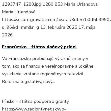
1293747_1280.jpg
1280
853
Maria Urlandová
Maria Urlandová
https://secure.gravatar.com/avatar/3db57b0d5b9
s=96&d=mm&r=g
13. februára 2025
17. mája
2026
Francúzsko – štátny daňový prídel
Vo Francúzsku prebiehajú výrazné zmeny v
tom, ako sa financuje verejnoprávne a lokálne
vysielanie, vrátane regionálnych televízií.
Reforma legislatívy, nový…
Fínsko – štátna podpora a granty
https://www.regiontvnet.sk/wp-