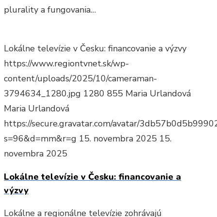
plurality a fungovania…
Lokálne televízie v Česku: financovanie a výzvy
https://www.regiontvnet.sk/wp-
content/uploads/2025/10/cameraman-
3794634_1280.jpg
1280
855
Maria Urlandová
Maria Urlandová
https://secure.gravatar.com/avatar/3db57b0d5b9
s=96&d=mm&r=g
15. novembra 2025
15.
novembra 2025
Lokálne televízie v Česku: financovanie a
výzvy
Lokálne a regionálne televízie zohrávajú