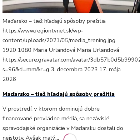
Maďarsko – tiež hľadajú spôsoby prežitia
https://www.regiontvnet.sk/wp-
content/uploads/2021/05/media_trening.jpg
1920
1080
Maria Urlandová
Maria Urlandová
https://secure.gravatar.com/avatar/3db57b0d5b9
s=96&d=mm&r=g
3. decembra 2023
17. mája
2026
Maďarsko – tiež hľadajú spôsoby prežitia
V prostredí, v ktorom dominujú dobre
financované provládne médiá, sa nezávislé
spravodajské organizácie v Maďarsku dostali do
neistoty. Avšak malý,…