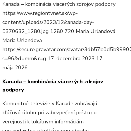
Kanada – kombinácia viacerých zdrojov podpory
https://www.regiontvnet.sk/wp-
content/uploads/2023/12/canada-day-
5370632_1280.jpg
1280
720
Maria Urlandová
Maria Urlandová
https://secure.gravatar.com/avatar/3db57b0d5b9
s=96&d=mm&r=g
17. decembra 2023
17.
mája 2026
Kanada – kombinácia viacerých zdrojov
podpory
Komunitné televízie v Kanade zohrávajú
kľúčovú úlohu pri zabezpečení prístupu
verejnosti k lokálnym informáciám,
spravodajstvu a kultúrnemu obsahu.