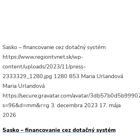
Sasko – financovanie cez dotačný systém
https://www.regiontvnet.sk/wp-
content/uploads/2023/11/press-
2333329_1280.jpg
1280
853
Maria Urlandová
Maria Urlandová
https://secure.gravatar.com/avatar/3db57b0d5b9
s=96&d=mm&r=g
3. decembra 2023
17. mája
2026
Sasko – financovanie cez dotačný systém