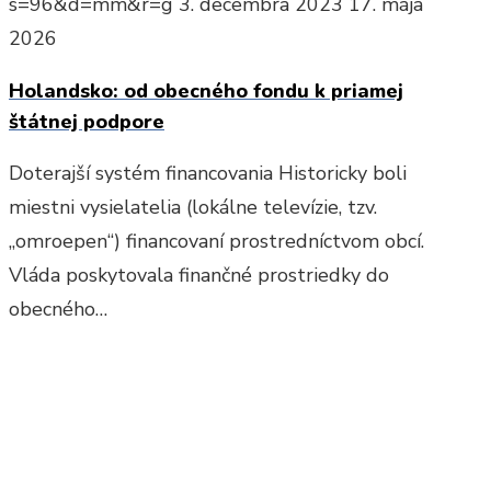
s=96&d=mm&r=g
3. decembra 2023
17. mája
2026
Holandsko: od obecného fondu k priamej
štátnej podpore
Doterajší systém financovania Historicky boli
miestni vysielatelia (lokálne televízie, tzv.
„omroepen“) financovaní prostredníctvom obcí.
Vláda poskytovala finančné prostriedky do
obecného…