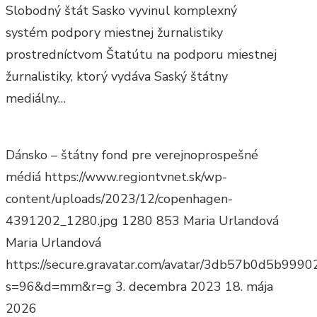
Slobodný štát Sasko vyvinul komplexný
systém podpory miestnej žurnalistiky
prostredníctvom Štatútu na podporu miestnej
žurnalistiky, ktorý vydáva Saský štátny
mediálny…
Dánsko – štátny fond pre verejnoprospešné
médiá
https://www.regiontvnet.sk/wp-
content/uploads/2023/12/copenhagen-
4391202_1280.jpg
1280
853
Maria Urlandová
Maria Urlandová
https://secure.gravatar.com/avatar/3db57b0d5b9
s=96&d=mm&r=g
3. decembra 2023
18. mája
2026